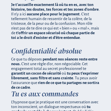
Je t’accueille exactement là où tu en es, avec ton
histoire, tes doutes, tes forces et tes zones d’ombre
.
Il n’y a ici
aucune place pour le jugement
. C’est
tellement humain de ressentir de la colère, de la
tristesse, de la peur ou de la confusion. Mon rôle
n’est pas de te dire ce qui est « bien » ou « mal », mais
de
t’offrir un espace sécurisé où chaque partie de
toi a le droit d’exister et d’être entendue
.
Confidentialité absolue
Ce que tu déposes
pendant nos séances reste entre
nous.
C’est une règle d’or, non négociable. Cet
engagement total au secret professionnel te
garantit un cocon de sécurité
où
tu peux t’exprimer
librement, sans filtre et sans crainte
. Tu peux avoir
l’assurance que
rien de ce que tu partages ne sortira
de ce cadre
.
Tu es aux commandes
L’hypnose que je pratique est une conversation avec
ton inconscient, un dialogue respectueux où
tu